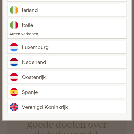
Ierland
Vrijgevigheid bij
Italië
Scentsy betekent:
Alleen verkopen
We geven meer dan we nemen.
Luxemburg
We geven onze tijd, talenten en
middelen met plezier.
Nederland
We denken niet alleen aan
Oostenrijk
onszelf.
Spanje
Scentsy heeft meer
dan
$ 19,3 miljoen
Verenigd Koninkrijk
USD
gedoneerd aan
goede doelen over