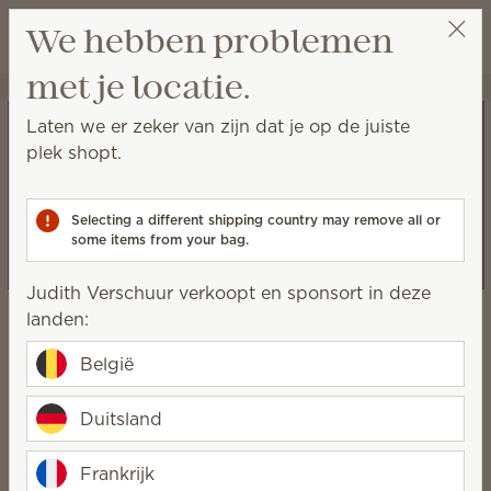
Winkeltas bek
We hebben problemen
Verlanglijst
met je locatie.
Judith Verschuur
Selecteer een party
Laten we er zeker van zijn dat je op de juiste
Scentsy
plek shopt.
Vrijgevigheid
Selecting a different shipping country may remove all or
some items from your bag.
Judith Verschuur verkoopt en sponsort in deze
Onze impact
landen:
België
Geven zit ingebakken in onze
Duitsland
cultuur. Het is wie we zijn en
wat we doen.
Frankrijk